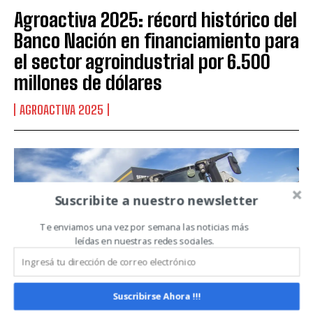
Suscribite al Newsletter
Agroactiva 2025: récord histórico del
Banco Nación en financiamiento para
el sector agroindustrial por 6.500
millones de dólares
QUIERO SUSCRIBIRME
AGROACTIVA 2025
Leí y acepto la
Política de Privacidad
.
Suscribite a nuestro newsletter
Te enviamos una vez por semana las noticias más
leídas en nuestras redes sociales.
Suscribirse Ahora !!!