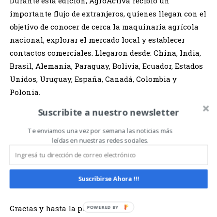
Durante esta edición, AgroActiva recibió un
importante flujo de extranjeros, quienes llegan con el
objetivo de conocer de cerca la maquinaria agrícola
nacional, explorar el mercado local y establecer
contactos comerciales. Llegaron desde: China, India,
Brasil, Alemania, Paraguay, Bolivia, Ecuador, Estados
Unidos, Uruguay, España, Canadá, Colombia y
Polonia.
Suscribite a nuestro newsletter
De esta manera, AgroActiva fue una verdadera
revolución del encuentro. Se comprobó que en lo que
Te enviamos una vez por semana las noticias más
leídas en nuestras redes sociales.
algunos llaman “el medio de la nada”, sucede TODO.
Que la bandera del campo argentino continúe
Suscribirse Ahora !!!
flameando en cada corazón chacarero.
Gracias y hasta la próxima…