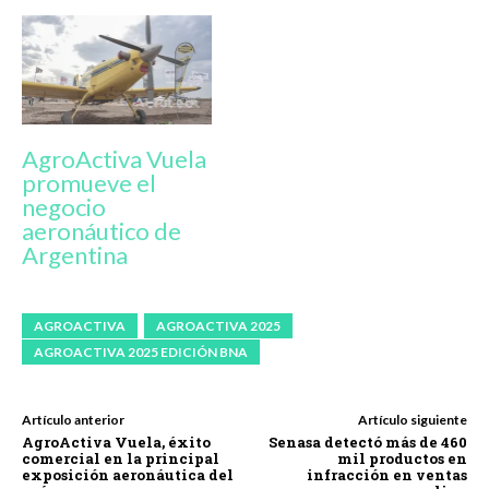
AgroActiva Vuela
promueve el
negocio
aeronáutico de
Argentina
AGROACTIVA
AGROACTIVA 2025
AGROACTIVA 2025 EDICIÓN BNA
Artículo anterior
Artículo siguiente
AgroActiva Vuela, éxito
Senasa detectó más de 460
comercial en la principal
mil productos en
exposición aeronáutica del
infracción en ventas