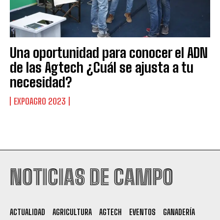
Una oportunidad para conocer el ADN
de las Agtech ¿Cuál se ajusta a tu
necesidad?
EXPOAGRO 2023
Suscribite al Newsletter
NOTICIAS DE CAMPO
QUIERO SUSCRIBIRME
ACTUALIDAD
AGRICULTURA
AGTECH
EVENTOS
GANADERÍA
Leí y acepto la
Política de Privacidad
.