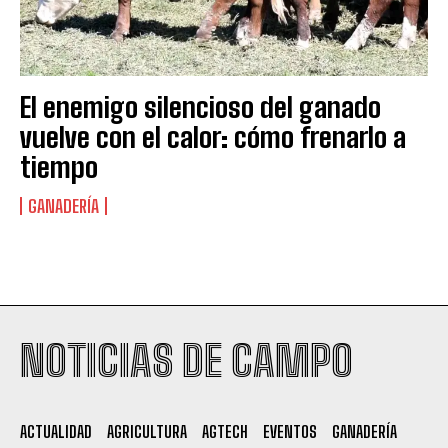
El enemigo silencioso del ganado
vuelve con el calor: cómo frenarlo a
tiempo
GANADERÍA
Suscribite al Newsletter
NOTICIAS DE CAMPO
QUIERO SUSCRIBIRME
ACTUALIDAD
AGRICULTURA
AGTECH
EVENTOS
GANADERÍA
Leí y acepto la
Política de Privacidad
.