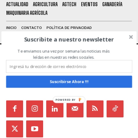
Leí y acepto la
Política de Privacidad
.
ACTUALIDAD
AGRICULTURA
AGTECH
EVENTOS
GANADERÍA
MAQUINARIA AGRÍCOLA
INICIO
CONTACTO
POLÍTICA DE PRIVACIDAD
TÉRMINOS Y CONDICIONES
Suscribite a nuestro newsletter
Te enviamos una vez por semana las noticias más
leídas en nuestras redes sociales.
ACERCA DE NOSOTROS
Noticias de Campo es un medio independiente
Suscribirse Ahora !!!
focalizado en Redes Sociales que intenta aglutinar
todas las noticias del sector en un sólo lugar.
POWERED BY