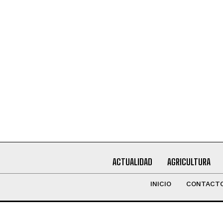
Leí y acepto la
Política de Privacidad
.
ACTUALIDAD
AGRICULTURA
INICIO
CONTACT