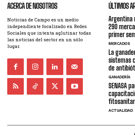
ACERCA DE NOSOTROS
ÚLTIMOS A
Argentina 
Noticias de Campo es un medio
290 mercad
independiente focalizado en Redes
Sociales que intenta aglutinar todas
primer se
las noticias del sector en un sólo
MERCADOS
lugar.
La ganader
sistemas 
de antibió
GANADERÍA
SENASA par
capacitaci
fitosanitar
ACTUALIDAD