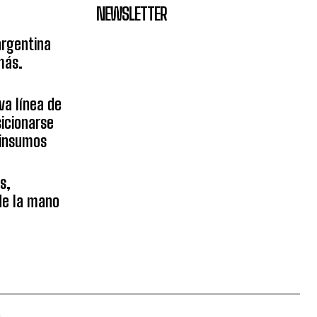
NEWSLETTER
argentina
más.
va línea de
icionarse
sinsumos
s,
 de la mano
.