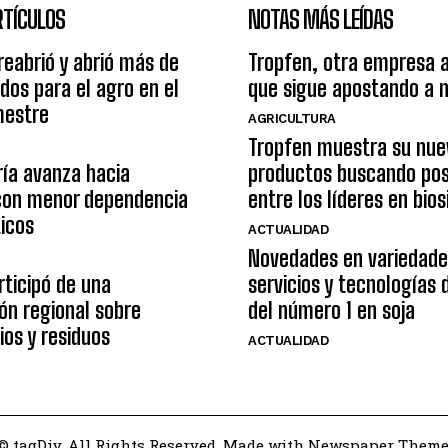
RTÍCULOS
NOTAS MÁS LEÍDAS
reabrió y abrió más de
Tropfen, otra empresa 
os para el agro en el
que sigue apostando a 
mestre
AGRICULTURA
Tropfen muestra su nue
ía avanza hacia
productos buscando pos
con menor dependencia
entre los líderes en bio
ticos
ACTUALIDAD
Novedades en variedade
ticipó de una
servicios y tecnologías
ón regional sobre
del número 1 en soja
ios y residuos
ACTUALIDAD
© tagDiv. All Rights Reserved. Made with Newspaper Theme