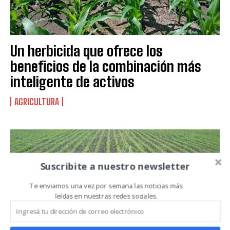
Suscribite al Newsletter
Un herbicida que ofrece los
beneficios de la combinación más
inteligente de activos
QUIERO SUSCRIBIRME
AGRICULTURA
Leí y acepto la
Política de Privacidad
.
Suscribite a nuestro newsletter
Te enviamos una vez por semana las noticias más
leídas en nuestras redes sociales.