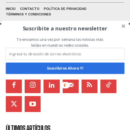
INICIO
CONTACTO
POLÍTICA DE PRIVACIDAD
TÉRMINOS Y CONDICIONES
Suscribite a nuestro newsletter
Te enviamos una vez por semana las noticias más
ACERCA DE NOSOTROS
leídas en nuestras redes sociales.
Noticias de Campo es un medio independiente
focalizado en Redes Sociales que intenta aglutinar
todas las noticias del sector en un sólo lugar.
Suscribirse Ahora !!!
ÚLTIMOS ARTÍCULOS