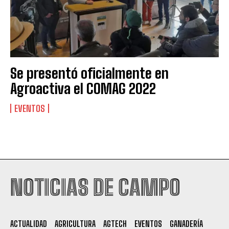
Se presentó oficialmente en
Agroactiva el COMAG 2022
EVENTOS
Suscribite al Newsletter
NOTICIAS DE CAMPO
QUIERO SUSCRIBIRME
ACTUALIDAD
AGRICULTURA
AGTECH
EVENTOS
GANADERÍA
Leí y acepto la
Política de Privacidad
.