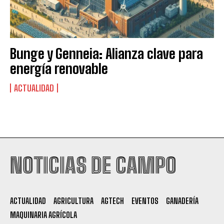
Bunge y Genneia: Alianza clave para
energía renovable
ACTUALIDAD
Suscribite al Newsletter
NOTICIAS DE CAMPO
QUIERO SUSCRIBIRME
ACTUALIDAD
AGRICULTURA
AGTECH
EVENTOS
GANADERÍA
MAQUINARIA AGRÍCOLA
Leí y acepto la
Política de Privacidad
.