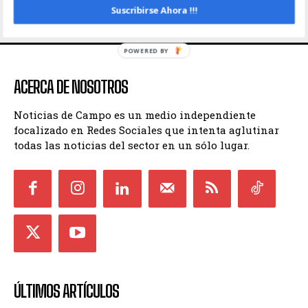
INICIO
CONTACTO
POLÍTICA DE PRIVACIDAD
Suscribirse Ahora !!!
TÉRMINOS Y CONDICIONES
POWERED BY
ACERCA DE NOSOTROS
Noticias de Campo es un medio independiente
focalizado en Redes Sociales que intenta aglutinar
todas las noticias del sector en un sólo lugar.
ÚLTIMOS ARTÍCULOS