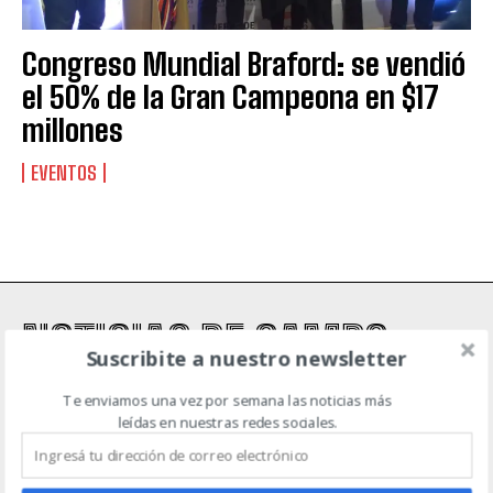
Suscribite al Newsletter
Congreso Mundial Braford: se vendió
el 50% de la Gran Campeona en $17
millones
QUIERO SUSCRIBIRME
EVENTOS
Leí y acepto la
Política de Privacidad
.
NOTICIAS DE CAMPO
Suscribite a nuestro newsletter
Te enviamos una vez por semana las noticias más
ACTUALIDAD
AGRICULTURA
AGTECH
EVENTOS
GANADERÍA
leídas en nuestras redes sociales.
MAQUINARIA AGRÍCOLA