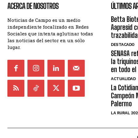
ACERCA DE NOSOTROS
ÚLTIMOS A
Betta Biot
Noticias de Campo es un medio
Aapresid c
independiente focalizado en Redes
Sociales que intenta aglutinar todas
trazabilid
las noticias del sector en un sólo
DESTACADO
lugar.
SENASA ref
la triquin
en todo el
ACTUALIDAD
La Cotidia
Campeón M
Palermo
LA RURAL 202