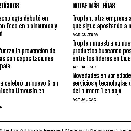
RTÍCULOS
NOTAS MÁS LEÍDAS
ecnología debutó en
Tropfen, otra empresa 
on foco en bioinsumos y
que sigue apostando a 
ad
AGRICULTURA
Tropfen muestra su nue
uerza la prevención de
productos buscando pos
osis con capacitaciones
entre los líderes en bio
 país
ACTUALIDAD
Novedades en variedade
na celebró un nuevo Gran
servicios y tecnologías
acho Limousín en
del número 1 en soja
ACTUALIDAD
6
© tagDiv. All Rights Reserved. Made with Newspaper Theme