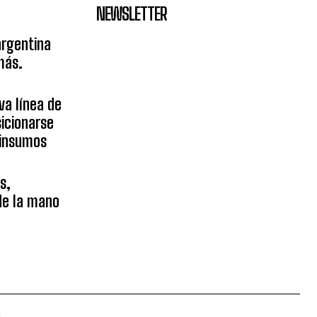
NEWSLETTER
argentina
más.
va línea de
icionarse
sinsumos
s,
 de la mano
.