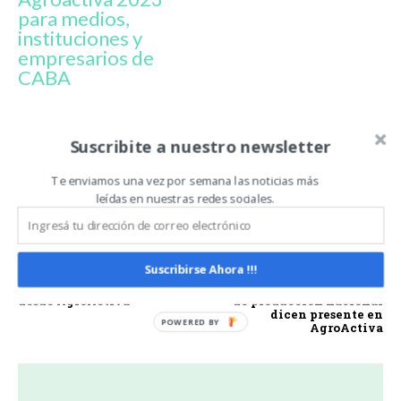
para medios,
instituciones y
empresarios de
CABA
AGROACTIVA
AGROACTIVA 2022
CRISTIAN ALEMÁN
Suscribite a nuestro newsletter
DANIEL COSTAMAGNA
IGNACIO TANZI
MARCELO COMELLI
MELINA GABATORTA
Te enviamos una vez por semana las noticias más
leídas en nuestras redes sociales.
ROSANA NARDI
Artículo anterior
Artículo siguiente
Suscribirse Ahora !!!
¡A no perderse las
IVECO junto a la mejor
dinámicas! recomiendan
tecnología y sus vehículos
desde AgroActiva
de producción nacional
dicen presente en
AgroActiva