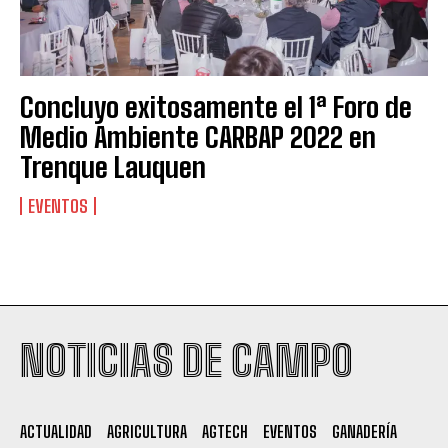
Concluyo exitosamente el 1ª Foro de
Medio Ambiente CARBAP 2022 en
Trenque Lauquen
EVENTOS
Suscribite al Newsletter
NOTICIAS DE CAMPO
QUIERO SUSCRIBIRME
ACTUALIDAD
AGRICULTURA
AGTECH
EVENTOS
GANADERÍA
Leí y acepto la
Política de Privacidad
.