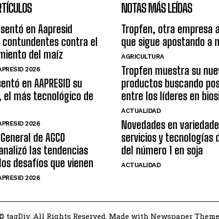
RTÍCULOS
NOTAS MÁS LEÍDAS
esentó en Aapresid
Tropfen, otra empresa 
 contundentes contra el
que sigue apostando a 
miento del maíz
AGRICULTURA
Tropfen muestra su nue
PRESID 2026
sentó en AAPRESID su
productos buscando pos
, el más tecnológico de
entre los líderes en bio
ACTUALIDAD
Novedades en variedade
PRESID 2026
 General de AGCO
servicios y tecnologías
analizó las tendencias
del número 1 en soja
 los desafíos que vienen
ACTUALIDAD
PRESID 2026
© tagDiv. All Rights Reserved. Made with Newspaper Theme