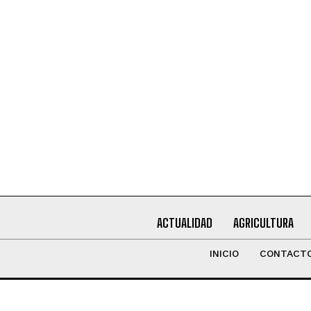
Leí y acepto la
Política de Privacidad
.
ACTUALIDAD
AGRICULTURA
INICIO
CONTACT