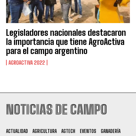
Legisladores nacionales destacaron
la importancia que tiene AgroActiva
para el campo argentino
AGROACTIVA 2022
Suscribite al Newsletter
NOTICIAS DE CAMPO
QUIERO SUSCRIBIRME
ACTUALIDAD
AGRICULTURA
AGTECH
EVENTOS
GANADERÍA
Leí y acepto la
Política de Privacidad
.