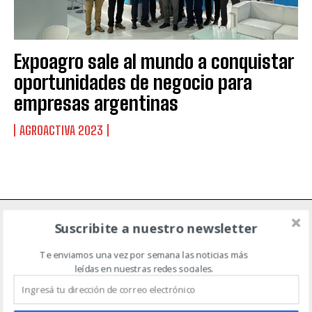
Suscribite al Newsletter
Expoagro sale al mundo a conquistar
oportunidades de negocio para
empresas argentinas
QUIERO SUSCRIBIRME
AGROACTIVA 2023
Leí y acepto la
Política de Privacidad
.
Suscribite a nuestro newsletter
NOTICIAS DE CAMPO
Te enviamos una vez por semana las noticias más
leídas en nuestras redes sociales.
ACTUALIDAD
AGRICULTURA
AGTECH
EVENTOS
GANADERÍA
MAQUINARIA AGRÍCOLA