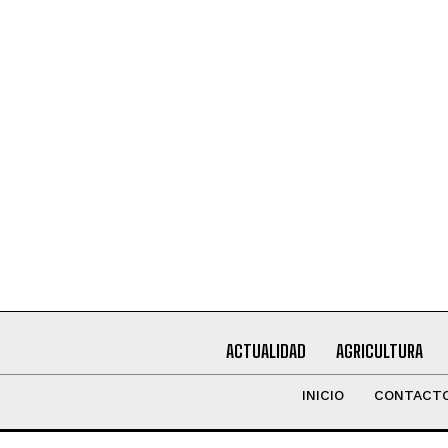
Leí y acepto la
Política de Privacidad
.
ACTUALIDAD
AGRICULTURA
INICIO
CONTACT