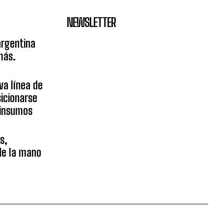
NEWSLETTER
argentina
más.
va línea de
icionarse
sinsumos
s,
 de la mano
.