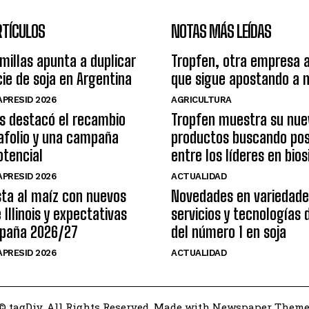
RTÍCULOS
NOTAS MÁS LEÍDAS
illas apunta a duplicar
Tropfen, otra empresa 
cie de soja en Argentina
que sigue apostando a 
PRESID 2026
AGRICULTURA
s destacó el recambio
Tropfen muestra su nue
afolio y una campaña
productos buscando pos
otencial
entre los líderes en bio
PRESID 2026
ACTUALIDAD
ta al maíz con nuevos
Novedades en variedade
 Illinois y expectativas
servicios y tecnologías
mpaña 2026/27
del número 1 en soja
PRESID 2026
ACTUALIDAD
© tagDiv. All Rights Reserved. Made with Newspaper Theme