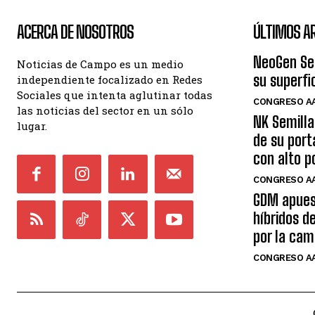
ACERCA DE NOSOTROS
ÚLTIMOS A
NeoGen Sem
Noticias de Campo es un medio
su superfi
independiente focalizado en Redes
Sociales que intenta aglutinar todas
CONGRESO AA
las noticias del sector en un sólo
NK Semilla
lugar.
de su port
con alto p
CONGRESO AA
GDM apues
híbridos de
por la ca
CONGRESO AA