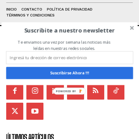
INICIO
CONTACTO
POLÍTICA DE PRIVACIDAD
TÉRMINOS Y CONDICIONES
Suscribite a nuestro newsletter
Te enviamos una vez por semana las noticias más
ACERCA DE NOSOTROS
leídas en nuestras redes sociales.
Noticias de Campo es un medio independiente
focalizado en Redes Sociales que intenta aglutinar
todas las noticias del sector en un sólo lugar.
Suscribirse Ahora !!!
POWERED BY
ÚLTIMOS ARTÍCULOS