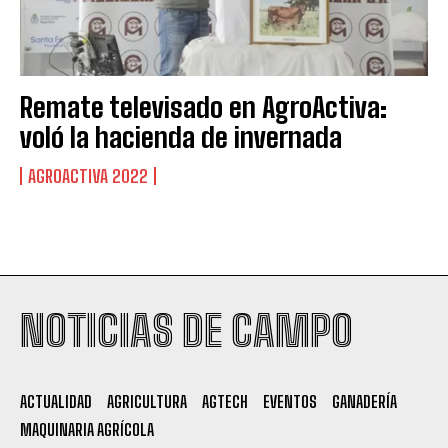
Remate televisado en AgroActiva:
voló la hacienda de invernada
AGROACTIVA 2022
Suscribite al Newsletter
NOTICIAS DE CAMPO
QUIERO SUSCRIBIRME
ACTUALIDAD
AGRICULTURA
AGTECH
EVENTOS
GANADERÍA
Leí y acepto la
Política de Privacidad
.
MAQUINARIA AGRÍCOLA