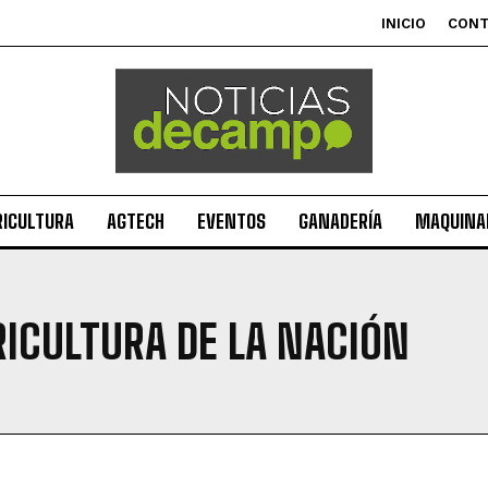
INICIO
CON
RICULTURA
AGTECH
EVENTOS
GANADERÍA
MAQUINAR
RICULTURA DE LA NACIÓN
Suscribite al Newsletter
QUIERO SUSCRIBIRME