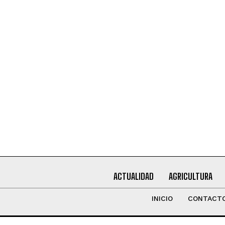
Leí y acepto la
Política de Privacidad
.
ACTUALIDAD
AGRICULTURA
INICIO
CONTACT