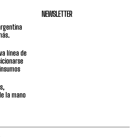
NEWSLETTER
argentina
más.
va línea de
icionarse
sinsumos
s,
 de la mano
.