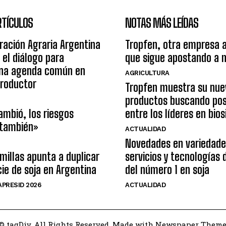
RTÍCULOS
NOTAS MÁS LEÍDAS
ración Agraria Argentina
Tropfen, otra empresa 
 el diálogo para
que sigue apostando a 
una agenda común en
AGRICULTURA
productor
Tropfen muestra su nue
productos buscando pos
ambió, los riesgos
entre los líderes en bio
 también»
ACTUALIDAD
Novedades en variedade
illas apunta a duplicar
servicios y tecnologías
cie de soja en Argentina
del número 1 en soja
PRESID 2026
ACTUALIDAD
© tagDiv. All Rights Reserved. Made with Newspaper Theme