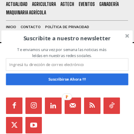
Leí y acepto la
Política de Privacidad
.
ACTUALIDAD
AGRICULTURA
AGTECH
EVENTOS
GANADERÍA
MAQUINARIA AGRÍCOLA
INICIO
CONTACTO
POLÍTICA DE PRIVACIDAD
TÉRMINOS Y CONDICIONES
Suscribite a nuestro newsletter
Te enviamos una vez por semana las noticias más
leídas en nuestras redes sociales.
ACERCA DE NOSOTROS
Noticias de Campo es un medio independiente
Suscribirse Ahora !!!
focalizado en Redes Sociales que intenta aglutinar
todas las noticias del sector en un sólo lugar.