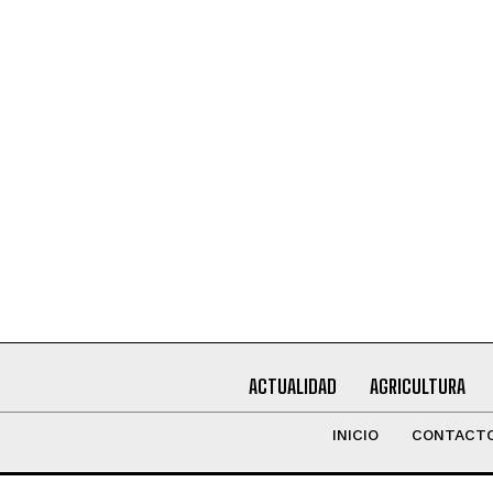
Leí y acepto la
Política de Privacidad
.
ACTUALIDAD
AGRICULTURA
INICIO
CONTACT