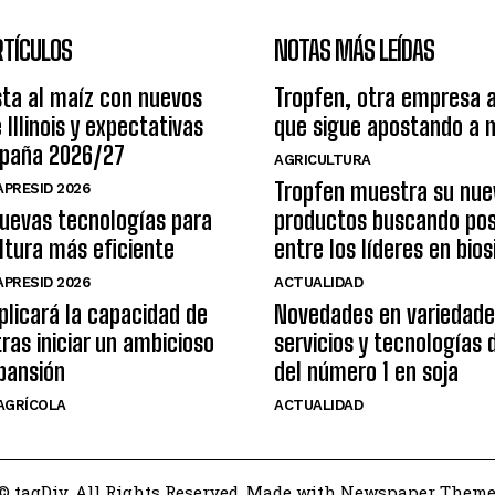
RTÍCULOS
NOTAS MÁS LEÍDAS
ta al maíz con nuevos
Tropfen, otra empresa 
 Illinois y expectativas
que sigue apostando a 
mpaña 2026/27
AGRICULTURA
Tropfen muestra su nue
PRESID 2026
nuevas tecnologías para
productos buscando pos
ltura más eficiente
entre los líderes en bio
PRESID 2026
ACTUALIDAD
plicará la capacidad de
Novedades en variedade
tras iniciar un ambicioso
servicios y tecnologías
pansión
del número 1 en soja
AGRÍCOLA
ACTUALIDAD
© tagDiv. All Rights Reserved. Made with Newspaper Theme