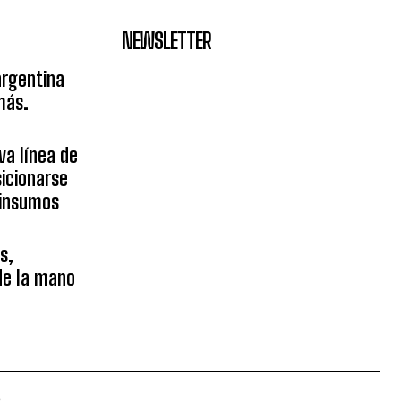
NEWSLETTER
argentina
más.
va línea de
icionarse
sinsumos
s,
 de la mano
.