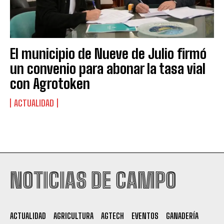
El municipio de Nueve de Julio firmó
un convenio para abonar la tasa vial
con Agrotoken
ACTUALIDAD
Suscribite al Newsletter
NOTICIAS DE CAMPO
QUIERO SUSCRIBIRME
ACTUALIDAD
AGRICULTURA
AGTECH
EVENTOS
GANADERÍA
Leí y acepto la
Política de Privacidad
.