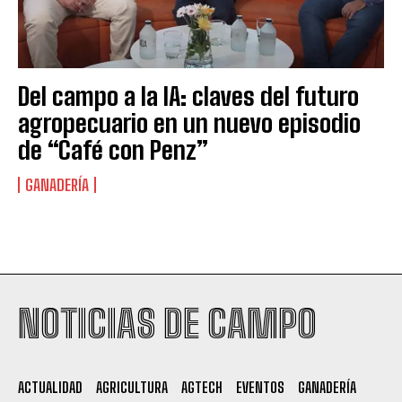
Del campo a la IA: claves del futuro
agropecuario en un nuevo episodio
de “Café con Penz”
GANADERÍA
Suscribite al Newsletter
NOTICIAS DE CAMPO
QUIERO SUSCRIBIRME
ACTUALIDAD
AGRICULTURA
AGTECH
EVENTOS
GANADERÍA
Leí y acepto la
Política de Privacidad
.