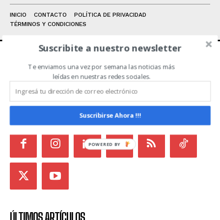
INICIO
CONTACTO
POLÍTICA DE PRIVACIDAD
TÉRMINOS Y CONDICIONES
Suscribite a nuestro newsletter
Te enviamos una vez por semana las noticias más
ACERCA DE NOSOTROS
leídas en nuestras redes sociales.
Noticias de Campo es un medio independiente
focalizado en Redes Sociales que intenta aglutinar
todas las noticias del sector en un sólo lugar.
Suscribirse Ahora !!!
POWERED
BY
ÚLTIMOS ARTÍCULOS