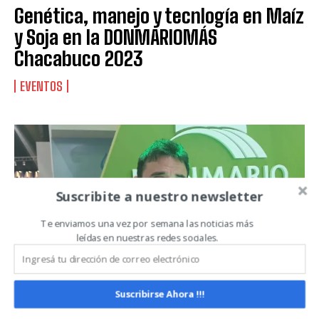
Suscribite al Newsletter
Genética, manejo y tecnlogía en Maíz
y Soja en la DONMARIOMÁS
Chacabuco 2023
QUIERO SUSCRIBIRME
EVENTOS
Leí y acepto la
Política de Privacidad
.
Suscribite a nuestro newsletter
Te enviamos una vez por semana las noticias más
leídas en nuestras redes sociales.
Suscribirse Ahora !!!