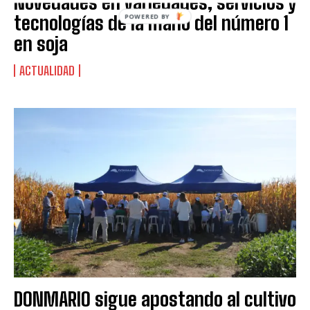
Novedades en variedades, servicios y
tecnologías de la mano del número 1
POWERED BY
en soja
ACTUALIDAD
DONMARIO sigue apostando al cultivo