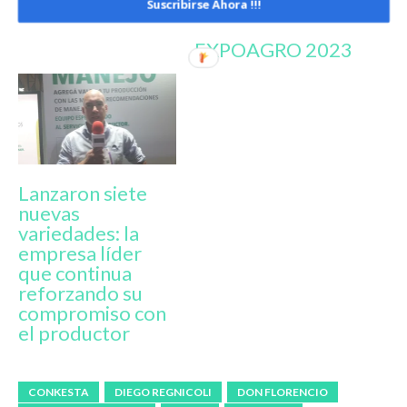
Suscribirse Ahora !!!
en Chacabuco en
campaña y todas
noviembre
sus novedades en
EXPOAGRO 2023
Lanzaron siete
nuevas
variedades: la
empresa líder
que continua
reforzando su
compromiso con
el productor
CONKESTA
DIEGO REGNICOLI
DON FLORENCIO