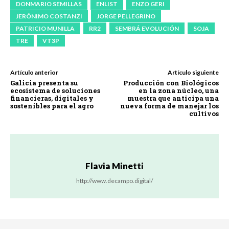
DONMARIO SEMILLAS
ENLIST
ENZO GERI
JERÓNIMO COSTANZI
JORGE PELLEGRINO
PATRICIO MUNILLA
RR2
SEMBRÁ EVOLUCIÓN
SOJA
TRE
VT3P
Artículo anterior
Artículo siguiente
Galicia presenta su
Producción con Biológicos
ecosistema de soluciones
en la zona núcleo, una
financieras, digitales y
muestra que anticipa una
sostenibles para el agro
nueva forma de manejar los
cultivos
Flavia Minetti
http://www.decampo.digital/