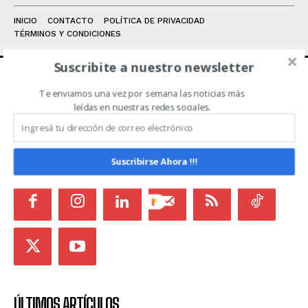
INICIO
CONTACTO
POLÍTICA DE PRIVACIDAD
TÉRMINOS Y CONDICIONES
Suscribite a nuestro newsletter
Te enviamos una vez por semana las noticias más
ACERCA DE NOSOTROS
leídas en nuestras redes sociales.
Noticias de Campo es un medio independiente
focalizado en Redes Sociales que intenta aglutinar
todas las noticias del sector en un sólo lugar.
Suscribirse Ahora !!!
ÚLTIMOS ARTÍCULOS