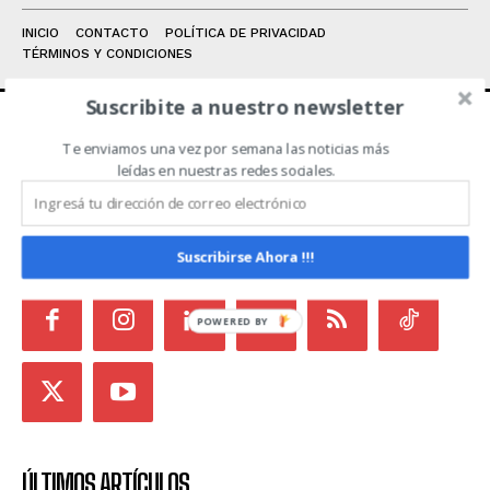
INICIO
CONTACTO
POLÍTICA DE PRIVACIDAD
TÉRMINOS Y CONDICIONES
Suscribite a nuestro newsletter
Te enviamos una vez por semana las noticias más
ACERCA DE NOSOTROS
leídas en nuestras redes sociales.
Noticias de Campo es un medio independiente
focalizado en Redes Sociales que intenta aglutinar
todas las noticias del sector en un sólo lugar.
Suscribirse Ahora !!!
POWERED BY
ÚLTIMOS ARTÍCULOS