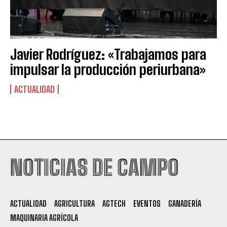
Javier Rodríguez: «Trabajamos para
impulsar la producción periurbana»
ACTUALIDAD
Suscribite al Newsletter
NOTICIAS DE CAMPO
QUIERO SUSCRIBIRME
ACTUALIDAD
AGRICULTURA
AGTECH
EVENTOS
GANADERÍA
Leí y acepto la
Política de Privacidad
.
MAQUINARIA AGRÍCOLA