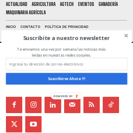
Leí y acepto la
Política de Privacidad
.
ACTUALIDAD
AGRICULTURA
AGTECH
EVENTOS
GANADERÍA
MAQUINARIA AGRÍCOLA
INICIO
CONTACTO
POLÍTICA DE PRIVACIDAD
TÉRMINOS Y CONDICIONES
Suscribite a nuestro newsletter
Te enviamos una vez por semana las noticias más
leídas en nuestras redes sociales.
ACERCA DE NOSOTROS
Noticias de Campo es un medio independiente
Suscribirse Ahora !!!
focalizado en Redes Sociales que intenta aglutinar
todas las noticias del sector en un sólo lugar.
POWERED BY