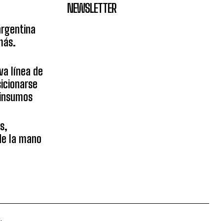
NEWSLETTER
argentina
más.
va línea de
icionarse
sinsumos
s,
 de la mano
.