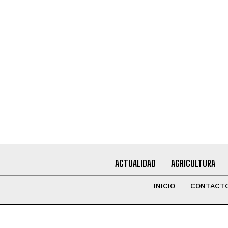
Leí y acepto la
Política de Privacidad
.
ACTUALIDAD
AGRICULTURA
INICIO
CONTACT