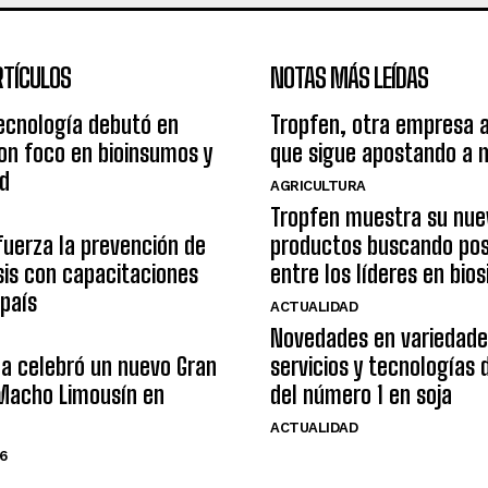
RTÍCULOS
NOTAS MÁS LEÍDAS
ecnología debutó en
Tropfen, otra empresa 
on foco en bioinsumos y
que sigue apostando a 
ad
AGRICULTURA
Tropfen muestra su nue
uerza la prevención de
productos buscando pos
osis con capacitaciones
entre los líderes en bio
 país
ACTUALIDAD
Novedades en variedade
na celebró un nuevo Gran
servicios y tecnologías
acho Limousín en
del número 1 en soja
ACTUALIDAD
6