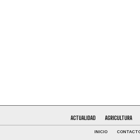
QUIERO SUSCRIBIRME
Leí y acepto la
Política de Privacidad
.
ACTUALIDAD
AGRICULTURA
INICIO
CONTACT