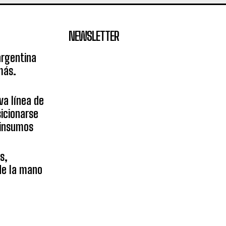
NEWSLETTER
argentina
más.
va línea de
icionarse
sinsumos
s,
 de la mano