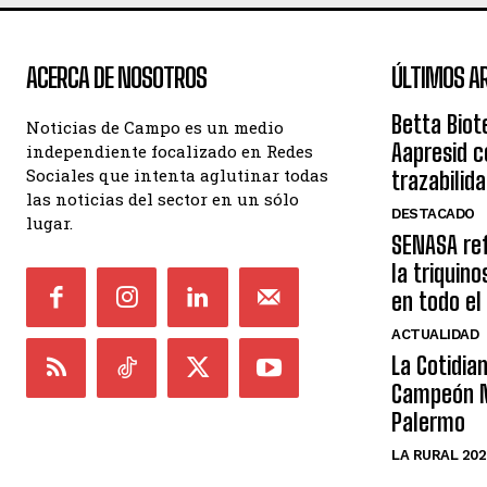
ACERCA DE NOSOTROS
ÚLTIMOS A
Betta Biot
Noticias de Campo es un medio
Aapresid c
independiente focalizado en Redes
Sociales que intenta aglutinar todas
trazabilid
las noticias del sector en un sólo
DESTACADO
lugar.
SENASA ref
la triquin
en todo el
ACTUALIDAD
La Cotidia
Campeón M
Palermo
LA RURAL 202