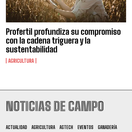
Profertil profundiza su compromiso
con la cadena triguera y la
sustentabilidad
AGRICULTURA
Suscribite al Newsletter
NOTICIAS DE CAMPO
QUIERO SUSCRIBIRME
ACTUALIDAD
AGRICULTURA
AGTECH
EVENTOS
GANADERÍA
Leí y acepto la
Política de Privacidad
.