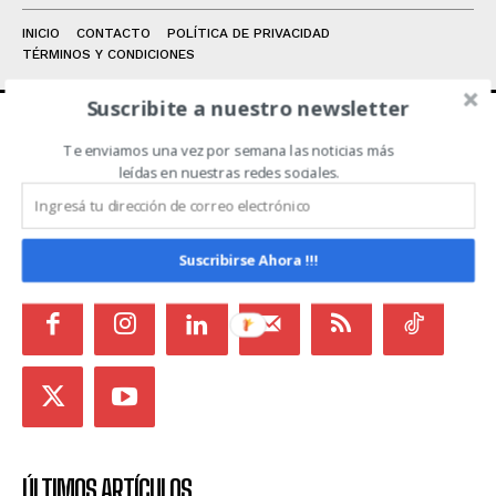
INICIO
CONTACTO
POLÍTICA DE PRIVACIDAD
TÉRMINOS Y CONDICIONES
Suscribite a nuestro newsletter
Te enviamos una vez por semana las noticias más
ACERCA DE NOSOTROS
leídas en nuestras redes sociales.
Noticias de Campo es un medio independiente
focalizado en Redes Sociales que intenta aglutinar
todas las noticias del sector en un sólo lugar.
Suscribirse Ahora !!!
ÚLTIMOS ARTÍCULOS