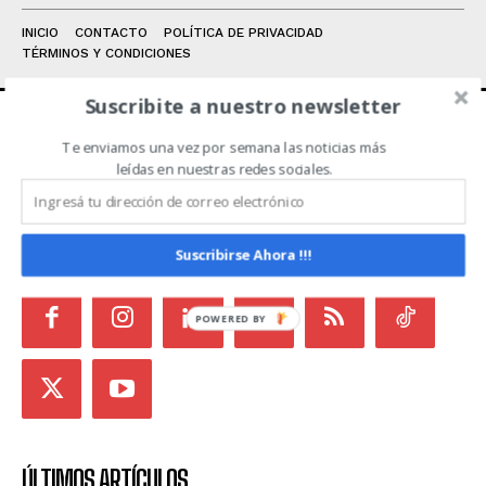
INICIO
CONTACTO
POLÍTICA DE PRIVACIDAD
TÉRMINOS Y CONDICIONES
Suscribite a nuestro newsletter
Te enviamos una vez por semana las noticias más
ACERCA DE NOSOTROS
leídas en nuestras redes sociales.
Noticias de Campo es un medio independiente
focalizado en Redes Sociales que intenta aglutinar
todas las noticias del sector en un sólo lugar.
Suscribirse Ahora !!!
POWERED BY
ÚLTIMOS ARTÍCULOS