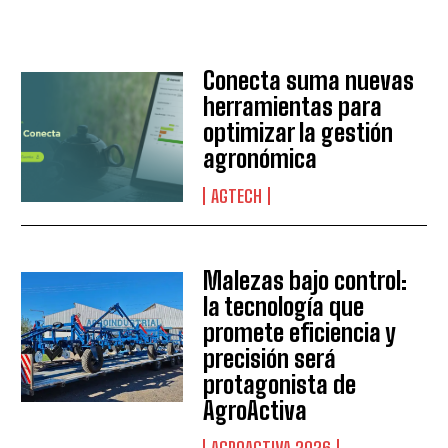
Conecta suma nuevas
herramientas para
optimizar la gestión
agronómica
AGTECH
Suscribite al Newsletter
Malezas bajo control:
la tecnología que
QUIERO SUSCRIBIRME
promete eficiencia y
precisión será
Leí y acepto la
Política de Privacidad
.
protagonista de
AgroActiva