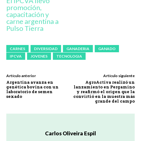
El IPCVA llevó
promoción,
capacitación y
carne argentina a
Pulso Tierra
CARNES
DIVERSIDAD
GANADERIA
GANADO
IPCVA
JOVENES
TECNOLOGIA
Artículo anterior
Artículo siguiente
Argentina avanza en
AgroActiva realizó un
genética bovina con un
lanzamiento en Pergamino
laboratorio de semen
y reafirmó el origen que la
sexado
convirtió en la muestra más
grande del campo
Carlos Oliveira Espil