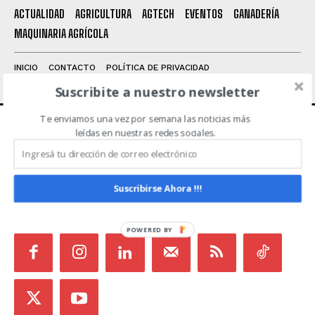
Leí y acepto la
Política de Privacidad
.
ACTUALIDAD
AGRICULTURA
AGTECH
EVENTOS
GANADERÍA
MAQUINARIA AGRÍCOLA
INICIO
CONTACTO
POLÍTICA DE PRIVACIDAD
TÉRMINOS Y CONDICIONES
Suscribite a nuestro newsletter
Te enviamos una vez por semana las noticias más
leídas en nuestras redes sociales.
ACERCA DE NOSOTROS
Noticias de Campo es un medio independiente
Suscribirse Ahora !!!
focalizado en Redes Sociales que intenta aglutinar
todas las noticias del sector en un sólo lugar.
POWERED BY