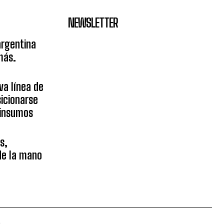
NEWSLETTER
argentina
más.
va línea de
icionarse
sinsumos
s,
 de la mano
.