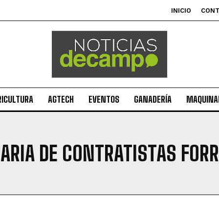
INICIO
CON
RICULTURA
AGTECH
EVENTOS
GANADERÍA
MAQUINAR
NARIA DE CONTRATISTAS FOR
Suscribite al Newsletter
QUIERO SUSCRIBIRME