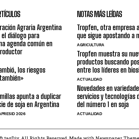
RTÍCULOS
NOTAS MÁS LEÍDAS
ración Agraria Argentina
Tropfen, otra empresa 
 el diálogo para
que sigue apostando a 
una agenda común en
AGRICULTURA
productor
Tropfen muestra su nue
productos buscando pos
ambió, los riesgos
entre los líderes en bio
 también»
ACTUALIDAD
Novedades en variedade
illas apunta a duplicar
servicios y tecnologías
cie de soja en Argentina
del número 1 en soja
PRESID 2026
ACTUALIDAD
© tagDiv. All Rights Reserved. Made with Newspaper Theme