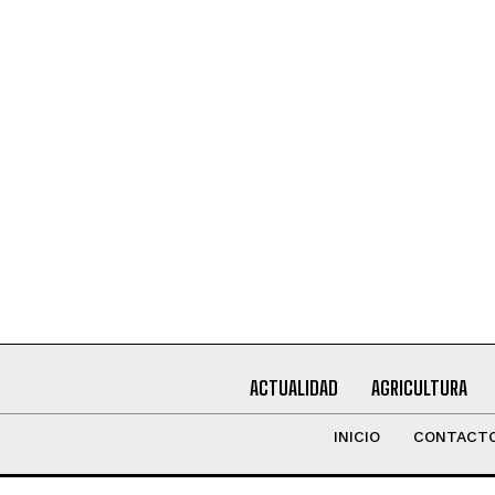
Leí y acepto la
Política de Privacidad
.
ACTUALIDAD
AGRICULTURA
INICIO
CONTACT