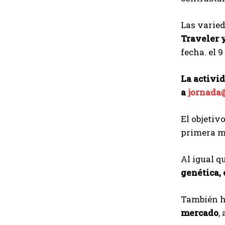
Las varie
Traveler 
fecha. el 9
La activid
a
jornada
El objetiv
primera ma
Al igual q
genética,
También ha
mercado
,