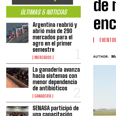
de 
ÚLTIMAS 5 NOTICIAS
enc
Argentina reabrió y
abrió más de 290
mercados para el
EVENTO
agro en el primer
semestre
Ma
AUTHOR:
MERCADOS
La ganadería avanza
hacia sistemas con
menor dependencia
de antibióticos
GANADERÍA
SENASA participó de
una capacitación