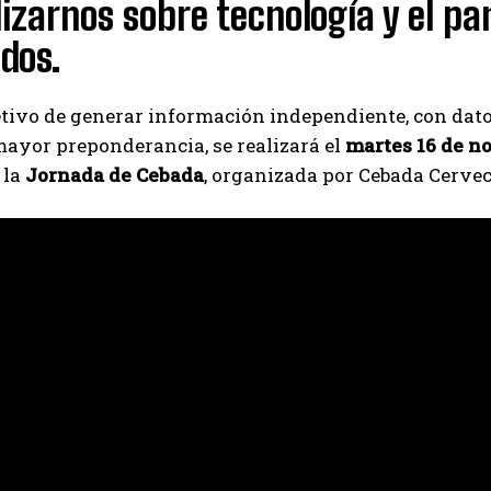
izarnos sobre tecnología y el p
dos.
Suscribite al Newsletter
etivo de generar información independiente, con dat
ayor preponderancia, se realizará el
martes 16 de n
 la
Jornada de Cebada
, organizada por Cebada Cervec
QUIERO SUSCRIBIRME
Leí y acepto la
Política de Privacidad
.