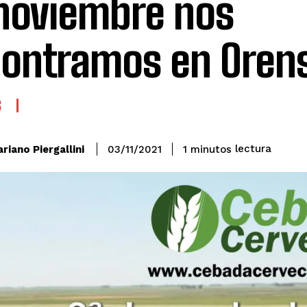
noviembre nos
ontramos en Oren
S
lectura
riano Piergallini
1
minutos
03/11/2021