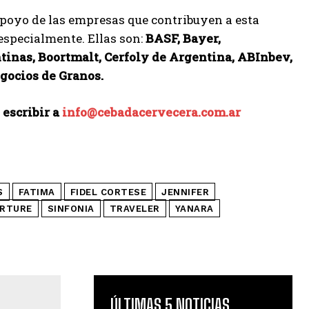
 apoyo de las empresas que contribuyen a esta
especialmente. Ellas son:
BASF, Bayer,
nas, Boortmalt, Cerfoly de Argentina, ABInbev,
gocios de Granos.
 escribir a
info@cebadacervecera.com.ar
S
FATIMA
FIDEL CORTESE
JENNIFER
RTURE
SINFONIA
TRAVELER
YANARA
ÚLTIMAS 5 NOTICIAS