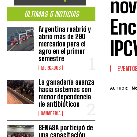
nov
ÚLTIMAS 5 NOTICIAS
Enc
Argentina reabrió y
abrió más de 290
IPC
mercados para el
agro en el primer
semestre
MERCADOS
EVENTO
La ganadería avanza
No
hacia sistemas con
AUTHOR:
menor dependencia
de antibióticos
GANADERÍA
SENASA participó de
una capacitación