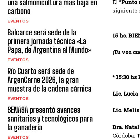
una salmonicultura más baja en
El
“Punto 
carbono
siguiente
EVENTOS
Balcarce será sede de la
15 hs. BI
primera jornada técnica «La
Papa, de Argentina al Mundo»
¡Tu voz cu
EVENTOS
Río Cuarto será sede de
* 15:30 hs
ArgenCarne 2026, la gran
muestra de la cadena cárnica
Lic. Lucia
EVENTOS
SENASA presentó avances
Lic. Meli
sanitarios y tecnológicos para
la ganadería
Dra. Natal
Córdoba. T
EVENTOS