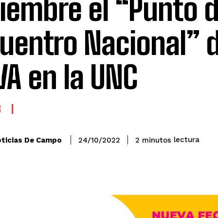
iembre el “Punto 
uentro Nacional” d
VA en la UNC
S
lectura
ticias De Campo
2
minutos
24/10/2022