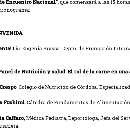
de Encuentro Nacional”
, que comenzará a las 15 horas
 cronograma:
Suscribite al Newsletter
ENVENIDA
enta!
Lic. Eugenia Brusca. Depto. de Promoción Intern
QUIERO SUSCRIBIRME
Leí y acepto la
Política de Privacidad
.
 Panel de Nutrición y salud:
El rol de la carne en una
 Crespo
, Colegio de Nutrición de Córdoba. Especializa
sa Fushimi
, Cátedra de Fundamentos de Alimentación,
ia Caffaro,
Médica Pediatra, Deportóloga, Jefa del Ser
riatleta.