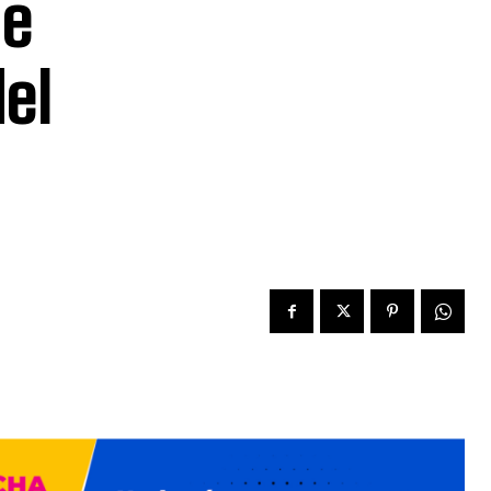
de
el