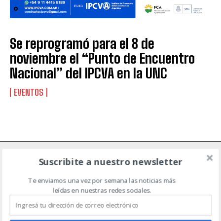
Suscribite al Newsletter
Se reprogramó para el 8 de
noviembre el “Punto de Encuentro
Nacional” del IPCVA en la UNC
QUIERO SUSCRIBIRME
EVENTOS
Leí y acepto la
Política de Privacidad
.
Suscribite a nuestro newsletter
NOTICIAS DE CAMPO
Te enviamos una vez por semana las noticias más
leídas en nuestras redes sociales.
ACTUALIDAD
AGRICULTURA
AGTECH
EVENTOS
GANADERÍA
MAQUINARIA AGRÍCOLA