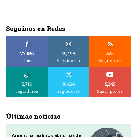
Seguinos en Redes
77,186
45,498
325
Fans
Seguidores
Seguidores
5,712
16,224
5,345
Seguidores
Seguidores
Suscriptores
Últimas noticias
Argentina reabrió y abrió más de