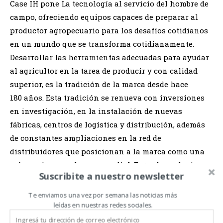
Case IH pone La tecnología al servicio del hombre de
campo, ofreciendo equipos capaces de preparar al
productor agropecuario para los desafíos cotidianos
en un mundo que se transforma cotidianamente.
Desarrollar las herramientas adecuadas para ayudar
al agricultor en la tarea de producir y con calidad
superior, es la tradición de la marca desde hace
180 años. Esta tradición se renueva con inversiones
en investigación, en la instalación de nuevas
fábricas, centros de logística y distribución, además
de constantes ampliaciones en la red de
distribuidores que posicionan a la marca como una
referencia para el agro mundial. Entre las soluciones
Suscribite a nuestro newsletter
ofrecidas por Case IH, están las cosechadoras de
granos Axial-Flow, cosechadoras de caña, café y
Te enviamos una vez por semana las noticias más
leídas en nuestras redes sociales.
algodón, además de tractores de todas las potencias,
pulverizadores autopropulsadas y sembradoras.