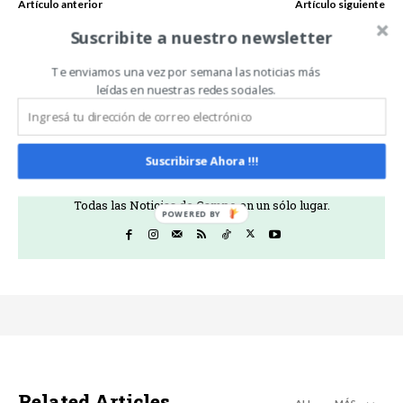
Artículo anterior
Artículo siguiente
Agricultura simplifica
Bahillo: «Las escuelas
Suscribite a nuestro newsletter
procedimientos para la
agrotécnicas son pilares
solicitud de reintegros a
del arraigo, la producción y
pymes de alimentos
la innovación»
Te enviamos una vez por semana las noticias más
leídas en nuestras redes sociales.
Noticias De Campo
Suscribirse Ahora !!!
https://www.noticiasdecampo.com/
Todas las Noticias de Campo en un sólo lugar.
Related Articles