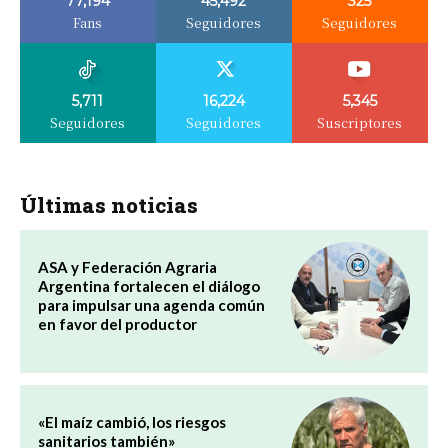
77,194
45,492
325
Fans
Seguidores
Seguidores
5,711
16,224
5,345
Seguidores
Seguidores
Suscriptores
Últimas noticias
ASA y Federación Agraria
Argentina fortalecen el diálogo
para impulsar una agenda común
en favor del productor
«El maíz cambió, los riesgos
sanitarios también»