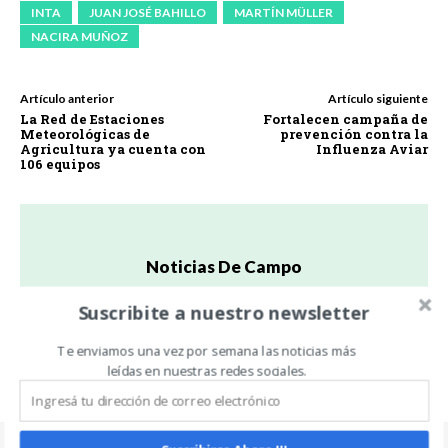
INTA
JUAN JOSÉ BAHILLO
MARTÍN MÜLLER
NACIRA MUÑOZ
Artículo anterior
Artículo siguiente
La Red de Estaciones
Fortalecen campaña de
Meteorológicas de
prevención contra la
Agricultura ya cuenta con
Influenza Aviar
106 equipos
Noticias De Campo
https://www.noticiasdecampo.com/
Suscribite a nuestro newsletter
Todas las Noticias de Campo en un sólo lugar.
Te enviamos una vez por semana las noticias más
leídas en nuestras redes sociales.