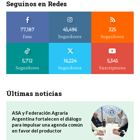
Seguinos en Redes
77,187
45,496
325
Fans
Seguidores
Seguidores
5,712
16,224
5,345
Seguidores
Seguidores
Suscriptores
Últimas noticias
ASA y Federación Agraria
Argentina fortalecen el diálogo
para impulsar una agenda común
en favor del productor