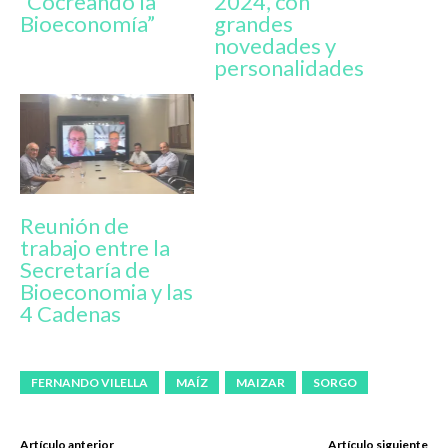
“Cocreando la
2024, con
Bioeconomía”
grandes
novedades y
personalidades
Reunión de
trabajo entre la
Secretaría de
Bioeconomia y las
4 Cadenas
FERNANDO VILELLA
MAÍZ
MAIZAR
SORGO
Artículo anterior
Artículo siguiente