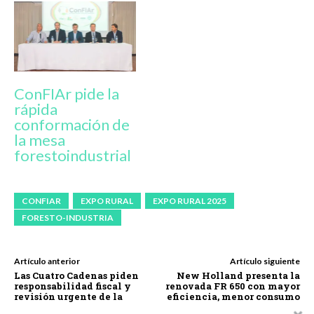
ConFIAr pide la
rápida
conformación de
la mesa
forestoindustrial
CONFIAR
EXPO RURAL
EXPO RURAL 2025
FORESTO-INDUSTRIA
Artículo anterior
Artículo siguiente
Las Cuatro Cadenas piden
New Holland presenta la
responsabilidad fiscal y
renovada FR 650 con mayor
revisión urgente de la
eficiencia, menor consumo
reforma que limita el
y más comodidad para el