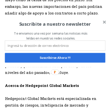
embargo, las nuevas importaciones del país podrían
añadir algo de apoyo a los contratos a corto plazo.
Suscribite a nuestro newsletter
«Aun así, en general, el hemisferio norte está
mostrando fuertes signos de una posible
Te enviamos una vez por semana las noticias más
leídas en nuestras redes sociales.
recuperación en la temporada 2025/26. Cuando se
combina con las perspectivas de Brasil, esto apunta a
un escenario de superávit mundial. Como resultado,
Suscribirse Ahora !!!
los precios del azúcar deberían permanecer bajo
presión y probablemente caer por debajo de los
niveles del año pasado», concluye.
Acerca de Hedgepoint Global Markets
Hedgepoint Global Markets está especializada en
gestión de riesgos, inteligencia de mercado y