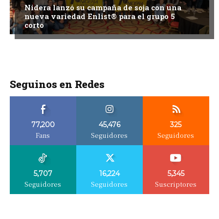
Nidera lanzó su campaña de soja con una
nueva variedad Enlist® para el grupo 5
corto
Seguinos en Redes
77,200
45,476
325
Fans
Seguidores
Seguidores
5,707
16,224
5,345
Seguidores
Seguidores
Suscriptores