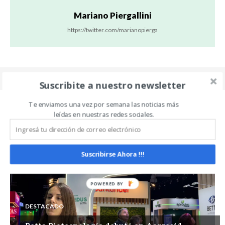
Mariano Piergallini
https://twitter.com/marianopierga
Suscribite a nuestro newsletter
Te enviamos una vez por semana las noticias más
leídas en nuestras redes sociales.
Related Articles
ALL
MÁS
Suscribirse Ahora !!!
DESTACADO