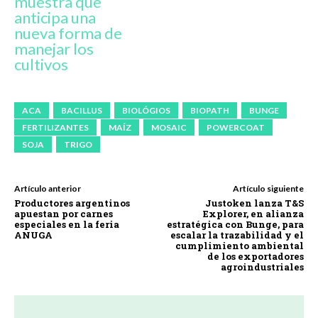
muestra que
anticipa una
nueva forma de
manejar los
cultivos
ACA
BACILLUS
BIOLÓGIOS
BIOPATH
BUNGE
FERTILIZANTES
MAÍZ
MOSAIC
POWERCOAT
SOJA
TRIGO
Artículo anterior
Artículo siguiente
Productores argentinos
Justoken lanza T&S
apuestan por carnes
Explorer, en alianza
especiales en la feria
estratégica con Bunge, para
ANUGA
escalar la trazabilidad y el
cumplimiento ambiental
de los exportadores
agroindustriales