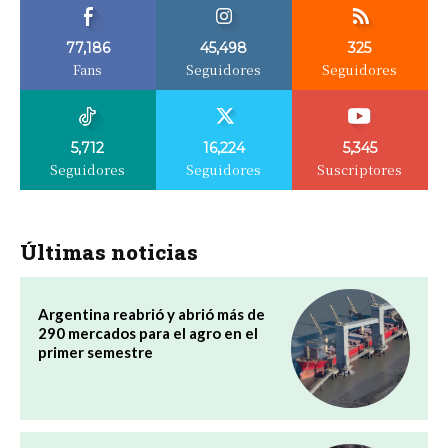
77,186
45,498
325
Fans
Seguidores
Seguidores
5,712
16,224
5,345
Seguidores
Seguidores
Suscriptores
Últimas noticias
Argentina reabrió y abrió más de
290 mercados para el agro en el
primer semestre